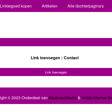
Linktegoed kopen
Artikelen
Alle dochterpagina's
Link toevoegen
Contact
Link toevoegen
ight © 2023 Onderdeel van
BaakmanMedia
&
Vrolijk Internet S